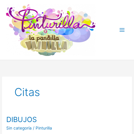
Ir
al
contenido
Citas
DIBUJOS
DIBUJOS
Sin categoría
/
Pinturilla